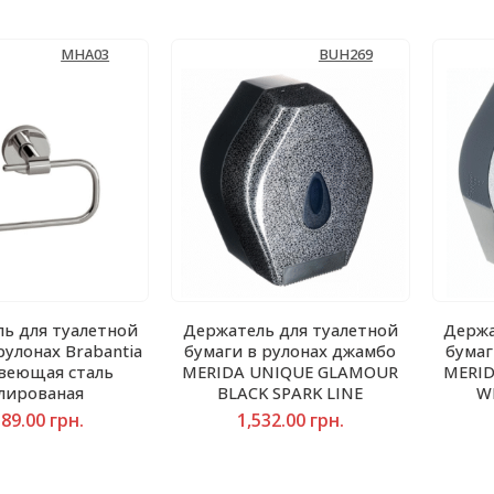
MHA03
BUH269
ь для туалетной
Держатель для туалетной
Держа
рулонах Brabantia
бумаги в рулонах джамбо
бумаг
веющая сталь
MERIDA UNIQUE GLAMOUR
MERI
лированая
BLACK SPARK LINE
W
189.00
грн.
1,532.00
грн.