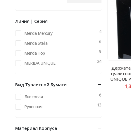
Минимальная
Максимальная
цена
цена
Линия | Серия
4
Merida Mercury
6
Merida Stella
9
Merida Top
24
MERIDA UNIQUE
Держате
туалетно
UNIQUE P
Вид Туалетной Бумаги
1,
6
Листовая
13
Рулонная
Материал Корпуса