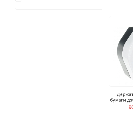
Держат
бумаги д
9