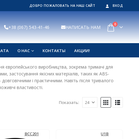
ДОБРО ПОЖАЛОВАТЬ НА НАШ САЙТ
ВХОД
0
+38 (067) 543-41-46
НАПИСАТЬ НАМ
ЛАТА
О НАС
КОНТАКТЫ
АКЦИИ!
ання європейського виробництва, зокрема тримачі для
и, застосування якісних матеріалів, таких як ABS-
 довговічними і практичними. Навіть після тривалого
поживчі властивості.
Показать:
BCC201
U1B