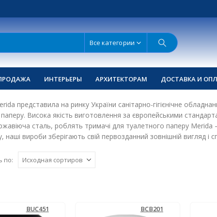
Все категории
ПРОДАЖА
ИНТЕРЬЕРЫ
АРХИТЕКТОРАМ
ДОСТАВКА И ОП
rida представила на ринку України санітарно-гігієнічне обладн
паперу. Висока якість виготовлення за європейськими стандартам
ржавіюча сталь, роблять тримачі для туалетного паперу Merida –
у, наші вироби зберігають свій первозданний зовнішній вигляд і с
 по:
BUC451
BCB201