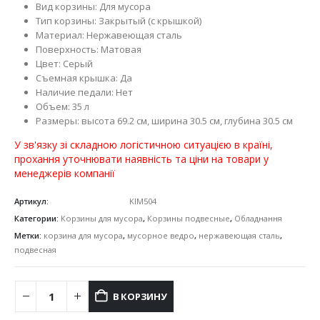
Вид корзины: Для мусора
Тип корзины: Закрытый (с крышкой)
Материал: Нержавеющая сталь
Поверхность: Матовая
Цвет: Серый
Съемная крышка: Да
Наличие педали: Нет
Объем: 35 л
Размеры: высота 69.2 см, ширина 30.5 см, глубина 30.5 см
У зв'язку зі складною логістичною ситуацією в країні,
прохання уточнювати наявність та ціни на товари у
менеджерів компанії
Артикул:
KIM504
Категории:
Корзины для мусора
,
Корзины подвесные
,
Обладнання
Метки:
корзина для мусора
,
мусорное ведро
,
нержавеющая сталь
,
подвесная
В КОРЗИНУ