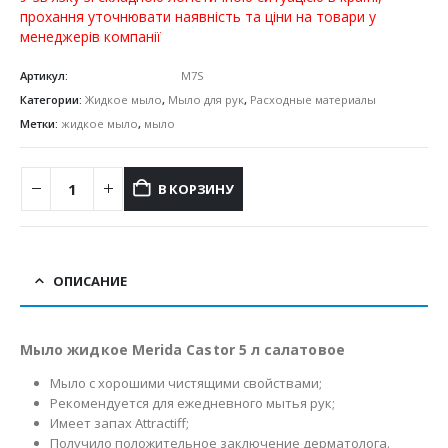
прохання уточнювати наявність та ціни на товари у
менеджерів компанії
Артикул:
M7S
Категории:
Жидкое мыло
,
Мыло для рук
,
Расходные материалы
Метки:
жидкое мыло
,
мыло
В КОРЗИНУ
ОПИСАНИЕ
Мыло жидкое Merida Castor 5 л салатовое
Мыло с хорошими чистящими свойствами;
Рекомендуется для ежедневного мытья рук;
Имеет запах Attractiff;
Получило положительное заключение дерматолога.